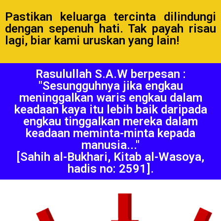
Pastikan keluarga tercinta dilindungi
dengan sepenuh hati. Tak payah risau
lagi, biar kami uruskan yang lain!
Rasulullah S.A.W berpesan :
"Sesungguhnya jika engkau
meninggalkan waris engkau dalam
keadaan kaya itu lebih baik daripada
engkau tinggalkan mereka dalam
keadaan meminta-minta kepada
manusia..."
[Sahih al-Bukhari, Kitab al-Wasoya,
hadis no: 2591].